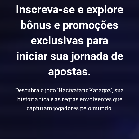
Inscreva-se e explore
bônus e promoções
exclusivas para
iniciar sua jornada de
apostas.
Descubra o jogo 'HacivatandKaragoz', sua
história rica e as regras envolventes que
capturam jogadores pelo mundo.