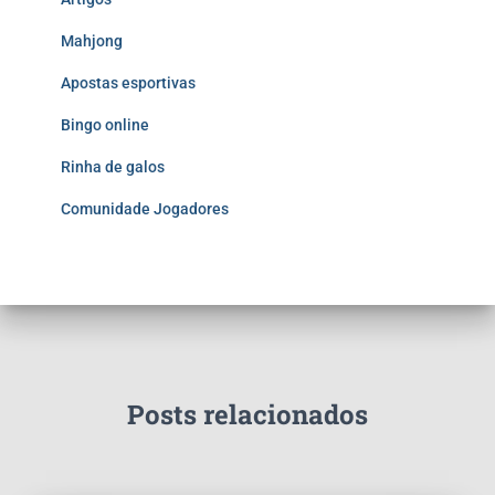
Mahjong
Apostas esportivas
Bingo online
Rinha de galos
Comunidade Jogadores
Posts relacionados