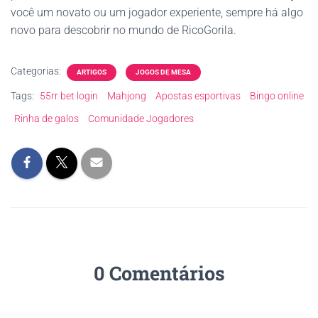
você um novato ou um jogador experiente, sempre há algo
novo para descobrir no mundo de RicoGorila.
Categorias:
ARTIGOS
JOGOS DE MESA
Tags:
55rr bet login
Mahjong
Apostas esportivas
Bingo online
Rinha de galos
Comunidade Jogadores
0 Comentários