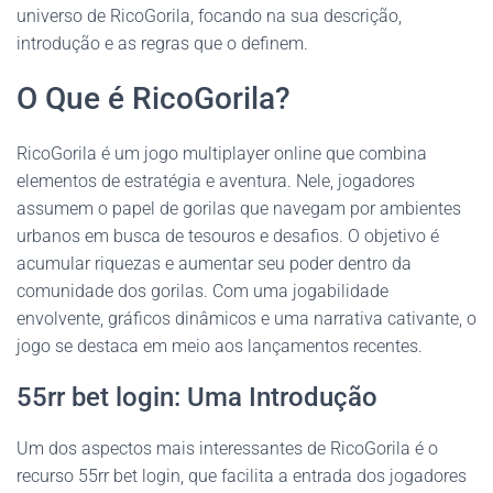
universo de RicoGorila, focando na sua descrição,
introdução e as regras que o definem.
O Que é RicoGorila?
RicoGorila é um jogo multiplayer online que combina
elementos de estratégia e aventura. Nele, jogadores
assumem o papel de gorilas que navegam por ambientes
urbanos em busca de tesouros e desafios. O objetivo é
acumular riquezas e aumentar seu poder dentro da
comunidade dos gorilas. Com uma jogabilidade
envolvente, gráficos dinâmicos e uma narrativa cativante, o
jogo se destaca em meio aos lançamentos recentes.
55rr bet login: Uma Introdução
Um dos aspectos mais interessantes de RicoGorila é o
recurso 55rr bet login, que facilita a entrada dos jogadores