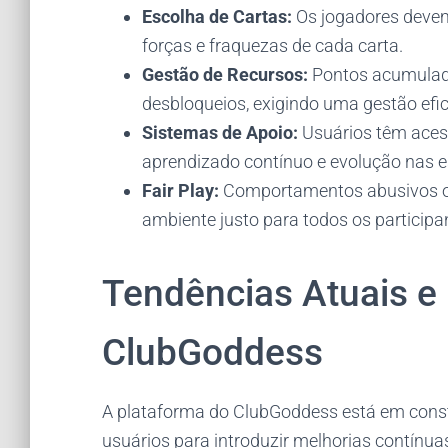
Escolha de Cartas:
Os jogadores devem
forças e fraquezas de cada carta.
Gestão de Recursos:
Pontos acumulado
desbloqueios, exigindo uma gestão efici
Sistemas de Apoio:
Usuários têm acesso
aprendizado contínuo e evolução nas e
Fair Play:
Comportamentos abusivos o
ambiente justo para todos os participa
Tendências Atuais e
ClubGoddess
A plataforma do ClubGoddess está em const
usuários para introduzir melhorias contín