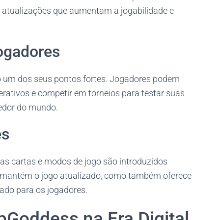
o atualizações que aumentam a jogabilidade e
ogadores
o um dos seus pontos fortes. Jogadores podem
erativos e competir em torneios para testar suas
redor do mundo.
es
 cartas e modos de jogo são introduzidos
 mantém o jogo atualizado, como também oferece
ado para os jogadores.
bGoddess na Era Digital