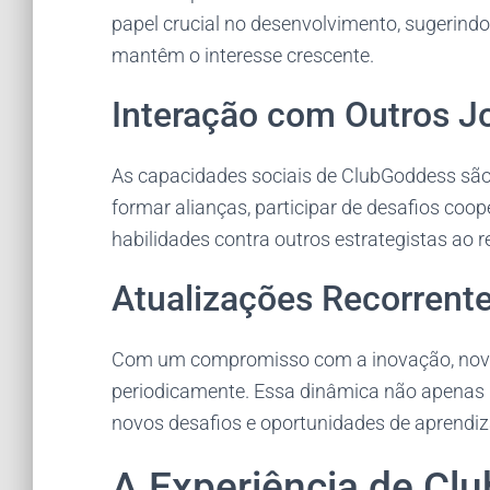
papel crucial no desenvolvimento, sugerind
mantêm o interesse crescente.
Interação com Outros J
As capacidades sociais de ClubGoddess sã
formar alianças, participar de desafios coop
habilidades contra outros estrategistas ao 
Atualizações Recorrent
Com um compromisso com a inovação, novas
periodicamente. Essa dinâmica não apenas
novos desafios e oportunidades de aprendiz
A Experiência de Clu