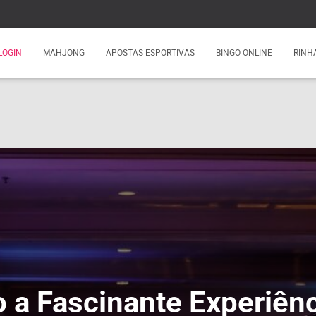
LOGIN
MAHJONG
APOSTAS ESPORTIVAS
BINGO ONLINE
RINH
 a Fascinante Experiên