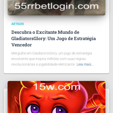
ARTIGOS
Descubra o Excitante Mundo de
GladiatorsGlory: Um Jogo de Estratégia
Vencedor
Mergulhe em GladiatorsGlory, um jogo de estratégia
envolvente que inspira milhões com suas regras
revolucionárias e jogabilidade eletrizante.
Leia mais…