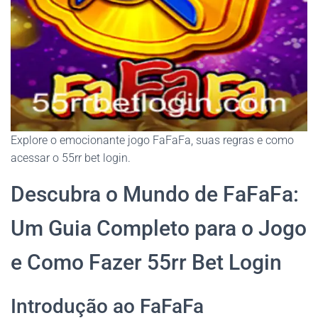
Explore o emocionante jogo FaFaFa, suas regras e como
acessar o 55rr bet login.
Descubra o Mundo de FaFaFa:
Um Guia Completo para o Jogo
e Como Fazer 55rr Bet Login
Introdução ao FaFaFa