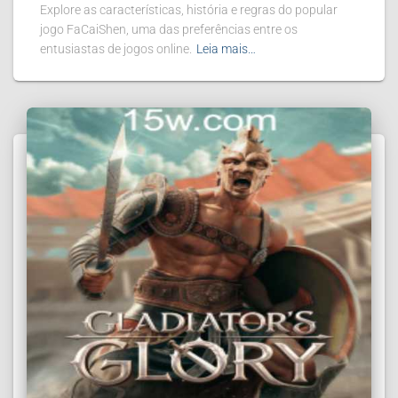
Explore as características, história e regras do popular
jogo FaCaiShen, uma das preferências entre os
entusiastas de jogos online.
Leia mais…