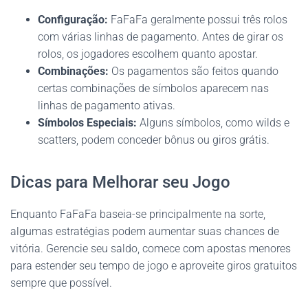
Configuração:
FaFaFa geralmente possui três rolos
com várias linhas de pagamento. Antes de girar os
rolos, os jogadores escolhem quanto apostar.
Combinações:
Os pagamentos são feitos quando
certas combinações de símbolos aparecem nas
linhas de pagamento ativas.
Símbolos Especiais:
Alguns símbolos, como wilds e
scatters, podem conceder bônus ou giros grátis.
Dicas para Melhorar seu Jogo
Enquanto FaFaFa baseia-se principalmente na sorte,
algumas estratégias podem aumentar suas chances de
vitória. Gerencie seu saldo, comece com apostas menores
para estender seu tempo de jogo e aproveite giros gratuitos
sempre que possível.