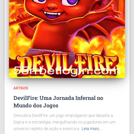
ARTIGOS
DevilFire: Uma Jornada Infernal no
Mundo dos Jogos
Descubra DevilFire: um jogo empolgante que desafia a
lógica e a estratégia, mergulhando os jogadores em um
universo repleto de ação e aventura.
Leia mais…