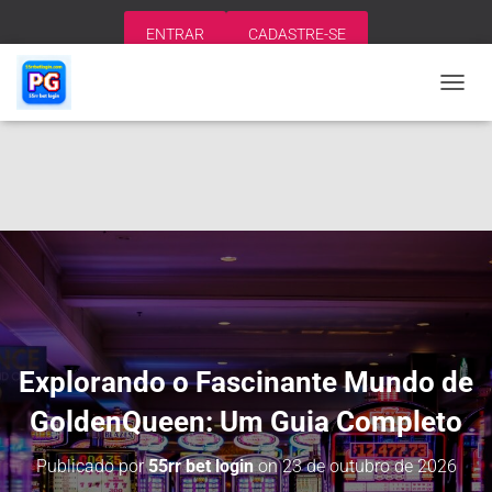
ENTRAR
CADASTRE-SE
A
L
T
E
R
N
A
R
N
A
V
E
G
A
Explorando o Fascinante Mundo de
Ç
Ã
GoldenQueen: Um Guia Completo
O
Publicado por
55rr bet login
on
23 de outubro de 2026