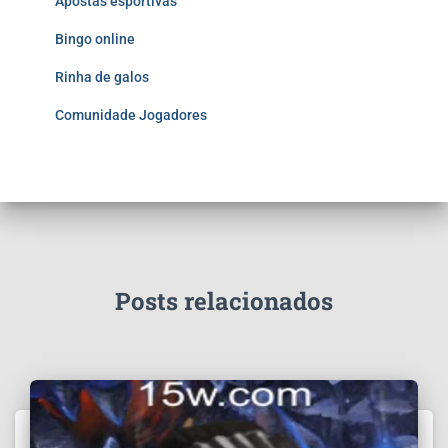
Apostas esportivas
Bingo online
Rinha de galos
Comunidade Jogadores
Posts relacionados