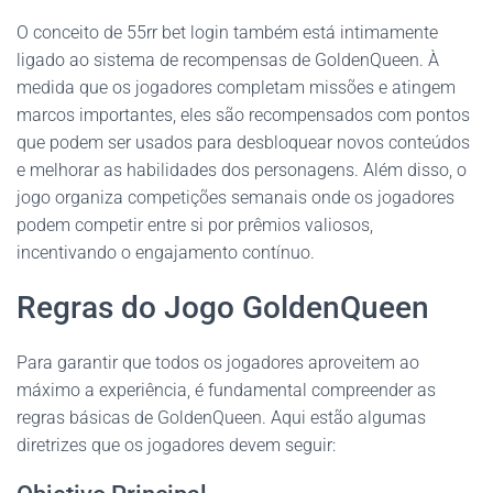
O conceito de 55rr bet login também está intimamente
ligado ao sistema de recompensas de GoldenQueen. À
medida que os jogadores completam missões e atingem
marcos importantes, eles são recompensados com pontos
que podem ser usados para desbloquear novos conteúdos
e melhorar as habilidades dos personagens. Além disso, o
jogo organiza competições semanais onde os jogadores
podem competir entre si por prêmios valiosos,
incentivando o engajamento contínuo.
Regras do Jogo GoldenQueen
Para garantir que todos os jogadores aproveitem ao
máximo a experiência, é fundamental compreender as
regras básicas de GoldenQueen. Aqui estão algumas
diretrizes que os jogadores devem seguir: