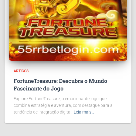
ARTIGOS
FortuneTreasure: Descubra o Mundo
Fascinante do Jogo
Explore FortuneTreasure, o emocionante jogo que
combina estratégia e aventura, com destaque para a
tendência de integração digital.
Leia mais…