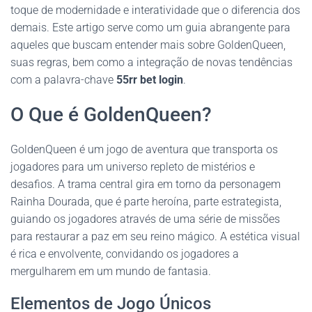
toque de modernidade e interatividade que o diferencia dos
demais. Este artigo serve como um guia abrangente para
aqueles que buscam entender mais sobre GoldenQueen,
suas regras, bem como a integração de novas tendências
com a palavra-chave
55rr bet login
.
O Que é GoldenQueen?
GoldenQueen é um jogo de aventura que transporta os
jogadores para um universo repleto de mistérios e
desafios. A trama central gira em torno da personagem
Rainha Dourada, que é parte heroína, parte estrategista,
guiando os jogadores através de uma série de missões
para restaurar a paz em seu reino mágico. A estética visual
é rica e envolvente, convidando os jogadores a
mergulharem em um mundo de fantasia.
Elementos de Jogo Únicos