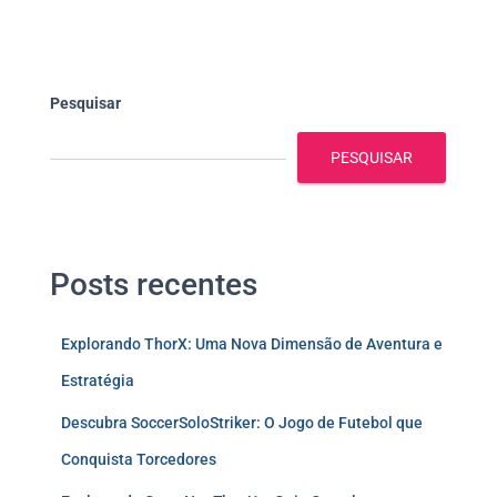
Pesquisar
PESQUISAR
Posts recentes
Explorando ThorX: Uma Nova Dimensão de Aventura e
Estratégia
Descubra SoccerSoloStriker: O Jogo de Futebol que
Conquista Torcedores