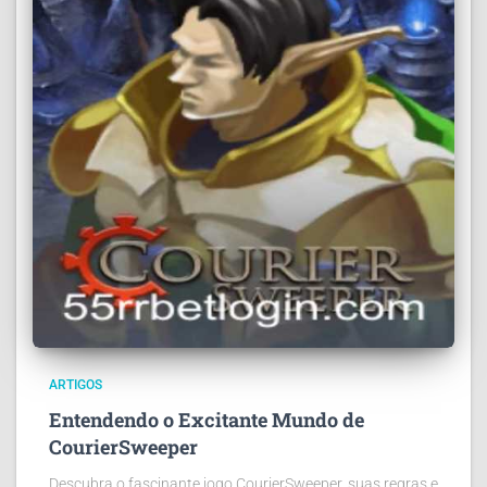
ARTIGOS
Entendendo o Excitante Mundo de
CourierSweeper
Descubra o fascinante jogo CourierSweeper, suas regras e