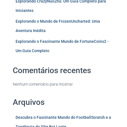
Explorando CrazyNuoZha: Um Guia Completo para
Iniciantes
Explorando o Mundo de FrozenUncharted: Uma
Aventura Inédita
Explorando o Fascinante Mundo de FortuneCoins2 -
Um Guia Completo
Comentários recentes
Nenhum comentário para mostrar.
Arquivos
Descubra o Fascinante Mundo do FootballScratch e a
Tendência do 55rr Bet Login