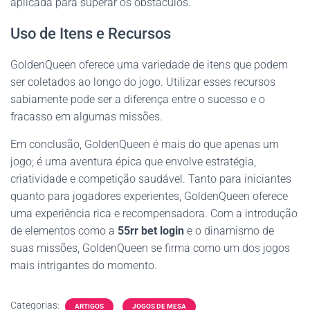
aplicada para superar os obstáculos.
Uso de Itens e Recursos
GoldenQueen oferece uma variedade de itens que podem
ser coletados ao longo do jogo. Utilizar esses recursos
sabiamente pode ser a diferença entre o sucesso e o
fracasso em algumas missões.
Em conclusão, GoldenQueen é mais do que apenas um
jogo; é uma aventura épica que envolve estratégia,
criatividade e competição saudável. Tanto para iniciantes
quanto para jogadores experientes, GoldenQueen oferece
uma experiência rica e recompensadora. Com a introdução
de elementos como a
55rr bet login
e o dinamismo de
suas missões, GoldenQueen se firma como um dos jogos
mais intrigantes do momento.
Categorias:
ARTIGOS
JOGOS DE MESA