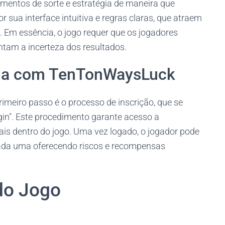
entos de sorte e estratégia de maneira que
 sua interface intuitiva e regras claras, que atraem
 Em essência, o jogo requer que os jogadores
tam a incerteza dos resultados.
ada com TenTonWaysLuck
meiro passo é o processo de inscrição, que se
gin". Este procedimento garante acesso a
ais dentro do jogo. Uma vez logado, o jogador pode
cada uma oferecendo riscos e recompensas
do Jogo