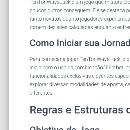
TenTonWaysLuck é um jogo que mistura elem
poucos outros conseguem. Ele se destaca por
tanto novatos quanto jogadores experientes.
tomem decisões calculadas enquanto enfren
Como Iniciar sua Jorn
Para começar a jogar TenTonWaysLuck, o pri
inicia com o uso da combinação "55rr bet lo
funcionalidades exclusivas e eventos especi
explorar diversas modalidades de aposta, 
diferentes.
Regras e Estruturas 