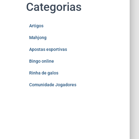
Categorias
Artigos
Mahjong
Apostas esportivas
Bingo online
Rinha de galos
Comunidade Jogadores