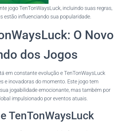
nte jogo TenTonWaysLuck, incluindo suas regras,
 estão influenciando sua popularidade.
TonWaysLuck: O Novo
ndo dos Jogos
 está em constante evolução e TenTonWaysLuck
s e inovadoras do momento. Este jogo tem
 sua jogabilidade emocionante, mas também por
global impulsionado por eventos atuais.
 de TenTonWaysLuck