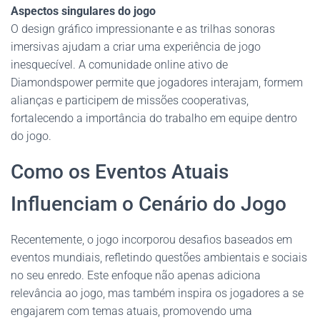
Aspectos singulares do jogo
O design gráfico impressionante e as trilhas sonoras
imersivas ajudam a criar uma experiência de jogo
inesquecível. A comunidade online ativo de
Diamondspower permite que jogadores interajam, formem
alianças e participem de missões cooperativas,
fortalecendo a importância do trabalho em equipe dentro
do jogo.
Como os Eventos Atuais
Influenciam o Cenário do Jogo
Recentemente, o jogo incorporou desafios baseados em
eventos mundiais, refletindo questões ambientais e sociais
no seu enredo. Este enfoque não apenas adiciona
relevância ao jogo, mas também inspira os jogadores a se
engajarem com temas atuais, promovendo uma