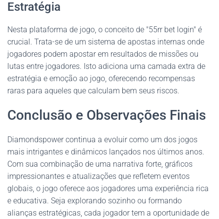
Estratégia
Nesta plataforma de jogo, o conceito de "55rr bet login" é
crucial. Trata-se de um sistema de apostas internas onde
jogadores podem apostar em resultados de missões ou
lutas entre jogadores. Isto adiciona uma camada extra de
estratégia e emoção ao jogo, oferecendo recompensas
raras para aqueles que calculam bem seus riscos.
Conclusão e Observações Finais
Diamondspower continua a evoluir como um dos jogos
mais intrigantes e dinâmicos lançados nos últimos anos.
Com sua combinação de uma narrativa forte, gráficos
impressionantes e atualizações que refletem eventos
globais, o jogo oferece aos jogadores uma experiência rica
e educativa. Seja explorando sozinho ou formando
alianças estratégicas, cada jogador tem a oportunidade de