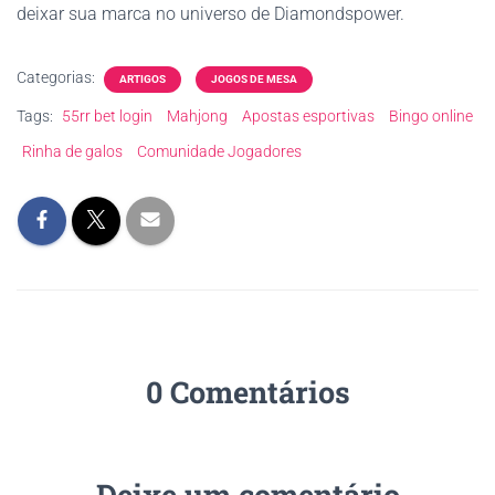
deixar sua marca no universo de Diamondspower.
Categorias:
ARTIGOS
JOGOS DE MESA
Tags:
55rr bet login
Mahjong
Apostas esportivas
Bingo online
Rinha de galos
Comunidade Jogadores
0 Comentários
Deixe um comentário