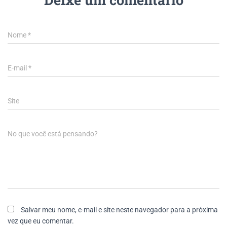
Nome
*
E-mail
*
Site
No que você está pensando?
Salvar meu nome, e-mail e site neste navegador para a próxima
vez que eu comentar.