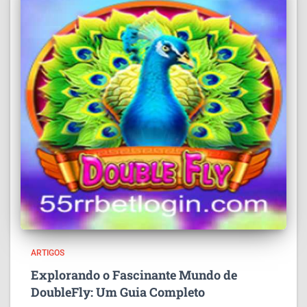
ARTIGOS
Explorando o Fascinante Mundo de
DoubleFly: Um Guia Completo