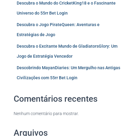
Descubra o Mundo do CricketKing18 e o Fascinante
Universo do 55rr Bet Login
Descubra o Jogo PirateQueen: Aventuras e
Estratégias de Jogo
Descubra o Excitante Mundo de GladiatorsGlory: Um
Jogo de Estratégia Vencedor
Descobrindo MayanDiaries: Um Mergulho nas Antigas
Civilizações com 55rr Bet Login
Comentários recentes
Nenhum comentário para mostrar.
Arquivos