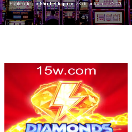
Publicado por
55rr bet login
on
23 de outubro de 2026