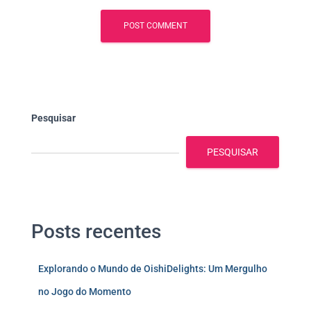
Pesquisar
PESQUISAR
Posts recentes
Explorando o Mundo de OishiDelights: Um Mergulho
no Jogo do Momento