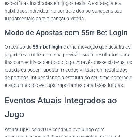
específicas inspiradas em jogos reais. A estratégia e a
habilidade individual no controle dos personagens são
fundamentais para alcançar a vitória.
Modo de Apostas com 55rr Bet Login
O recurso de
55rr bet login
é uma inovação que desafia os
jogadores a utilizarem sua previsão sobre resultados para
fins competitivos dentro do jogo. Através desse sistema, os
jogadores podem apostar moedas virtuais em resultados
de partidas, influenciando a estatura do seu time no torneio
e adquirindo power-ups importantes para fases futuras.
Eventos Atuais Integrados ao
Jogo
WorldCupRussia2018 continua evoluindo com