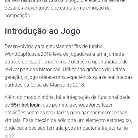
torneio realizado na Rússia, o jogo oferece uma série de
desafios e aventuras que capturam a emoção da
competição.
Introdução ao Jogo
Desenvolvido para entusiasmar fãs de futebol,
WorldCupRussia2018 leva os jogadores a uma jornada
através de estádios icônicos e oferece a oportunidade de
reviver partidas históricas. Utilizando gráficos de última
geração, o jogo oferece uma experiência quase realista das
partidas da Copa do Mundo de 2018.
Além do modo história, há a integração da funcionalidade
de
55rr bet login
, que permite aos jogadores fazer
previsões sobre os resultados para ganhar recompensas
virtuais. Essa mecânica adiciona um elemento estratégico,
onde cada decisão tomada pode impactar a trajetória no
jogo.