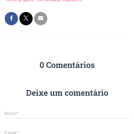
0 Comentários
Deixe um comentário
Nome
*
E-mail
*