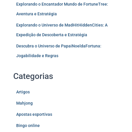
Explorando o Encantador Mundo de FortuneTree:
Aventura e Estratégia
Explorando o Universo de MadHitHiddenCities: A
Expedição de Descoberta e Estratégia
Descubra o Universo de PapaiNoeldaFortuna:
Jogabilidade e Regras
Categorias
Artigos
Mahjong
Apostas esportivas
Bingo online