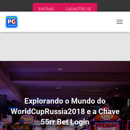
ENTRAR
CADASTRE-SE
A
L
T
E
R
N
A
R
N
A
V
E
G
A
Explorando o Mundo do
Ç
Ã
WorldCupRussia2018 e a Chave
O
55rr Bet Login