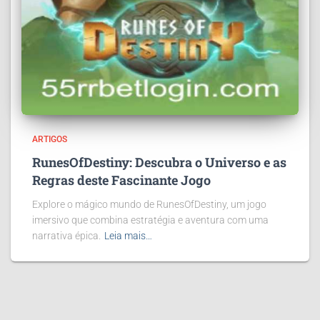
ARTIGOS
RunesOfDestiny: Descubra o Universo e as
Regras deste Fascinante Jogo
Explore o mágico mundo de RunesOfDestiny, um jogo
imersivo que combina estratégia e aventura com uma
narrativa épica.
Leia mais…