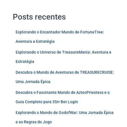
Posts recentes
Explorando o Encantador Mundo de FortuneTree:
Aventura e Estratégia
Explorando o Universo de TreasureMania: Aventura e
Estratégia
Descubra o Mundo de Aventuras de TREASURECRUISE:
Uma Jornada Épica
Descubra o Fascinante Mundo de AztecPriestess e o
Guia Completo para 55rr Bet Login
Explorando o Mundo de GodofWar: Uma Jornada Épica
e as Regras do Jogo