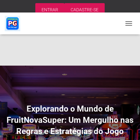
ENTRAR
CADASTRE-SE
A
L
T
E
R
N
A
R
N
A
V
E
G
A
Explorando o Mundo de
Ç
Ã
FruitNovaSuper: Um Mergulho nas
O
Regras e Estratégias do Jogo