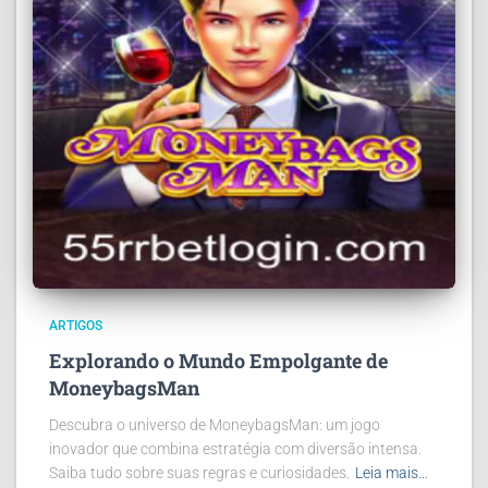
ARTIGOS
Explorando o Mundo Empolgante de
MoneybagsMan
Descubra o universo de MoneybagsMan: um jogo
inovador que combina estratégia com diversão intensa.
Saiba tudo sobre suas regras e curiosidades.
Leia mais…