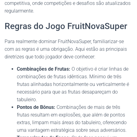
competitiva, onde competições e desafios são atualizados
regularmente.
Regras do Jogo FruitNovaSuper
Para realmente dominar FruitNovaSuper, familiarizar-se
com as regras é uma obrigação. Aqui estão as principais
diretrizes que todo jogador deve conhecer:
Combinações de Frutas:
O objetivo é criar linhas de
combinações de frutas idênticas. Mínimo de três
frutas alinhadas horizontalmente ou verticalmente é
necessário para que as frutas desapareçam do
tabuleiro.
Pontos de Bônus:
Combinações de mais de três
frutas resultam em explosões, que além de pontos
extras, limpam mais áreas do tabuleiro, oferecendo
uma vantagem estratégica sobre seus adversários.