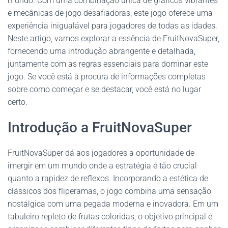
mundo. Com uma combinação única de gráficos vibrantes
e mecânicas de jogo desafiadoras, este jogo oferece uma
experiência inigualável para jogadores de todas as idades.
Neste artigo, vamos explorar a essência de FruitNovaSuper,
fornecendo uma introdução abrangente e detalhada,
juntamente com as regras essenciais para dominar este
jogo. Se você está à procura de informações completas
sobre como começar e se destacar, você está no lugar
certo.
Introdução a FruitNovaSuper
FruitNovaSuper dá aos jogadores a oportunidade de
imergir em um mundo onde a estratégia é tão crucial
quanto a rapidez de reflexos. Incorporando a estética de
clássicos dos fliperamas, o jogo combina uma sensação
nostálgica com uma pegada moderna e inovadora. Em um
tabuleiro repleto de frutas coloridas, o objetivo principal é