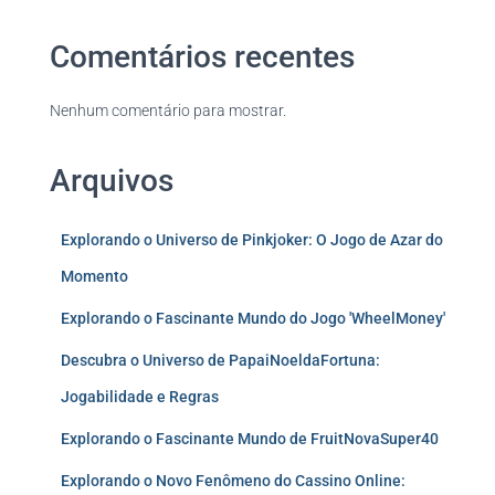
Comentários recentes
Nenhum comentário para mostrar.
Arquivos
Explorando o Universo de Pinkjoker: O Jogo de Azar do
Momento
Explorando o Fascinante Mundo do Jogo 'WheelMoney'
Descubra o Universo de PapaiNoeldaFortuna:
Jogabilidade e Regras
Explorando o Fascinante Mundo de FruitNovaSuper40
Explorando o Novo Fenômeno do Cassino Online: