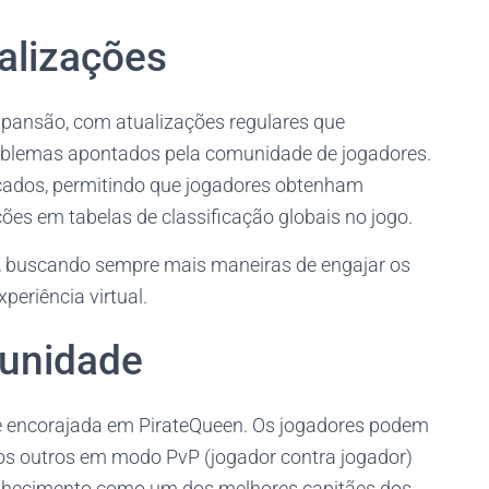
alizações
pansão, com atualizações regulares que
oblemas apontados pela comunidade de jogadores.
çados, permitindo que jogadores obtenham
ões em tabelas de classificação globais no jogo.
a, buscando sempre mais maneiras de engajar os
periência virtual.
munidade
e encorajada em PirateQueen. Os jogadores podem
 os outros em modo PvP (jogador contra jogador)
conhecimento como um dos melhores capitães dos