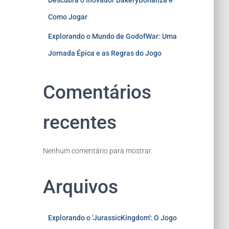
Descubra o Inovador BakeryBonanza e
Como Jogar
Explorando o Mundo de GodofWar: Uma
Jornada Épica e as Regras do Jogo
Comentários
recentes
Nenhum comentário para mostrar.
Arquivos
Explorando o 'JurassicKingdom': O Jogo