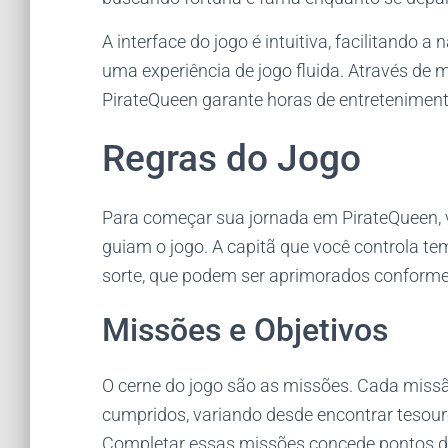
A interface do jogo é intuitiva, facilitando
uma experiência de jogo fluida. Através de 
PirateQueen garante horas de entreteniment
Regras do Jogo
Para começar sua jornada em PirateQueen, v
guiam o jogo. A capitã que você controla tem
sorte, que podem ser aprimorados conforme
Missões e Objetivos
O cerne do jogo são as missões. Cada missã
cumpridos, variando desde encontrar tesour
Completar essas missões concede pontos d