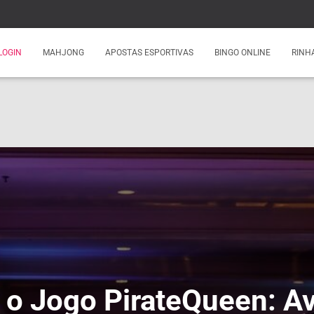
LOGIN
MAHJONG
APOSTAS ESPORTIVAS
BINGO ONLINE
RINH
 o Jogo PirateQueen: Av