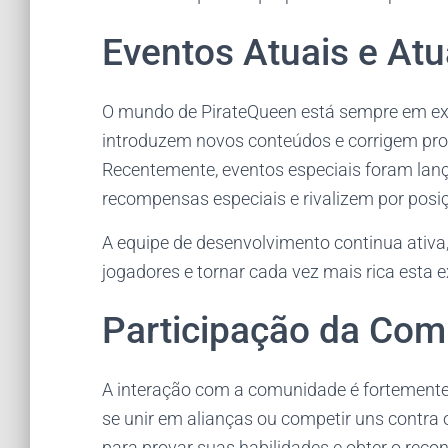
Eventos Atuais e Atu
O mundo de PirateQueen está sempre em ex
introduzem novos conteúdos e corrigem pr
Recentemente, eventos especiais foram lan
recompensas especiais e rivalizem por posiç
A equipe de desenvolvimento continua ativ
jogadores e tornar cada vez mais rica esta ex
Participação da Co
A interação com a comunidade é fortement
se unir em alianças ou competir uns contra
para provar suas habilidades e obter o re