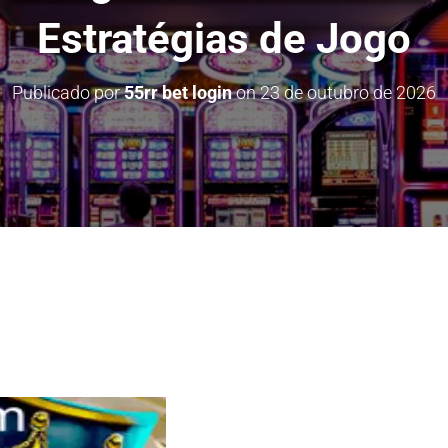
Estratégias de Jogo
Publicado por
55rr bet login
on
23 de outubro de 2026